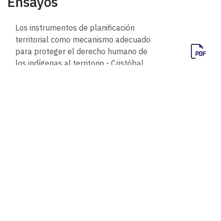
Ensayos
Los instrumentos de planificación
territorial como mecanismo adecuado
para proteger el derecho humano de
los indígenas al territorio - Cristóbal
Balbontin-Gallo
Jurisprudencia
Sobre los efectos de las decisiones de
la Corte Suprema en asuntos
jurisdiccionales con objeto conexo.
Comentario a la sentencia de la Corte
Suprema de fecha 15 de septiembre
de 2018, dictada en autos rol Nº
73923-2016, en reclamación